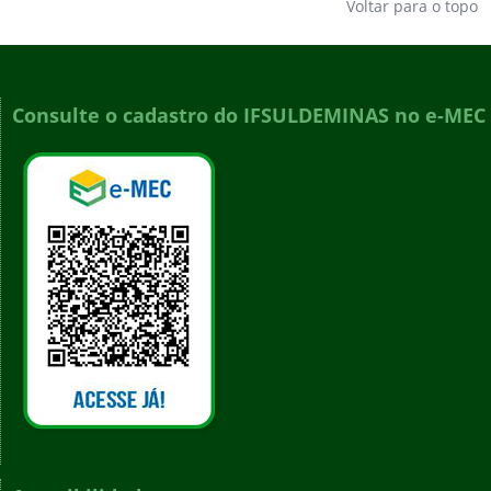
Voltar para o topo
Consulte o cadastro do IFSULDEMINAS no e-MEC