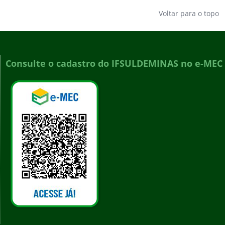
Voltar para o topo
Consulte o cadastro do IFSULDEMINAS no e-MEC