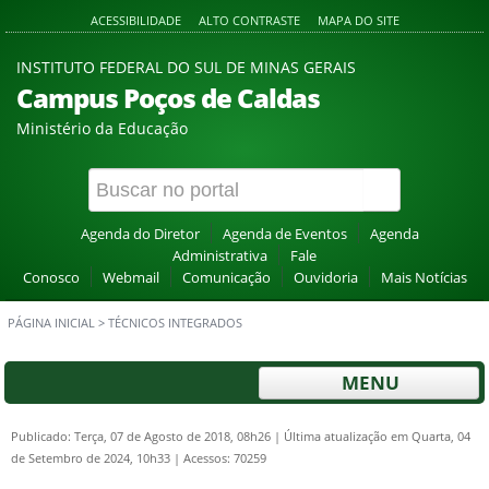
ACESSIBILIDADE
ALTO CONTRASTE
MAPA DO SITE
INSTITUTO FEDERAL DO SUL DE MINAS GERAIS
Campus Poços de Caldas
Ministério da Educação
Agenda do Diretor
Agenda de Eventos
Agenda
Administrativa
Fale
Conosco
Webmail
Comunicação
Ouvidoria
Mais Notícias
PÁGINA INICIAL
>
TÉCNICOS INTEGRADOS
MENU
Publicado: Terça, 07 de Agosto de 2018, 08h26
|
Última atualização em Quarta, 04
de Setembro de 2024, 10h33
|
Acessos: 70259