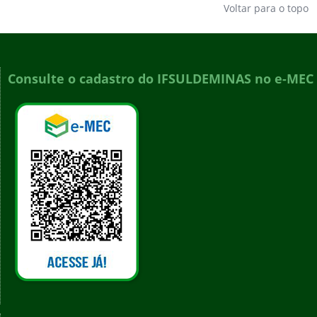
Voltar para o topo
Consulte o cadastro do IFSULDEMINAS no e-MEC