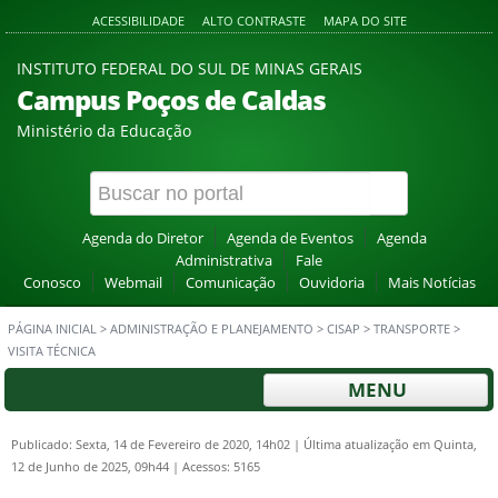
ACESSIBILIDADE
ALTO CONTRASTE
MAPA DO SITE
INSTITUTO FEDERAL DO SUL DE MINAS GERAIS
Campus Poços de Caldas
Ministério da Educação
Agenda do Diretor
Agenda de Eventos
Agenda
Administrativa
Fale
Conosco
Webmail
Comunicação
Ouvidoria
Mais Notícias
PÁGINA INICIAL
>
ADMINISTRAÇÃO E PLANEJAMENTO
>
CISAP
>
TRANSPORTE
>
VISITA TÉCNICA
MENU
Publicado: Sexta, 14 de Fevereiro de 2020, 14h02
|
Última atualização em Quinta,
12 de Junho de 2025, 09h44
|
Acessos: 5165