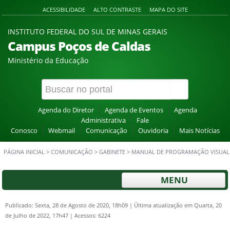
ACESSIBILIDADE
ALTO CONTRASTE
MAPA DO SITE
INSTITUTO FEDERAL DO SUL DE MINAS GERAIS
Campus Poços de Caldas
Ministério da Educação
Agenda do Diretor
Agenda de Eventos
Agenda
Administrativa
Fale
Conosco
Webmail
Comunicação
Ouvidoria
Mais Notícias
PÁGINA INICIAL
>
COMUNICAÇÃO
>
GABINETE
>
MANUAL DE PROGRAMAÇÃO VISUAL
MENU
Publicado: Sexta, 28 de Agosto de 2020, 18h09
|
Última atualização em Quarta, 20
de Julho de 2022, 17h47
|
Acessos: 6224