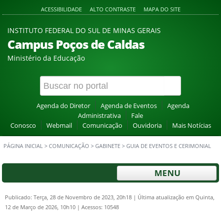
ACESSIBILIDADE
ALTO CONTRASTE
MAPA DO SITE
INSTITUTO FEDERAL DO SUL DE MINAS GERAIS
Campus Poços de Caldas
Ministério da Educação
Agenda do Diretor
Agenda de Eventos
Agenda
Administrativa
Fale
Conosco
Webmail
Comunicação
Ouvidoria
Mais Notícias
PÁGINA INICIAL
>
COMUNICAÇÃO
>
GABINETE
>
GUIA DE EVENTOS E CERIMONIAL
MENU
Publicado: Terça, 28 de Novembro de 2023, 20h18
|
Última atualização em Quinta,
12 de Março de 2026, 10h10
|
Acessos: 10548