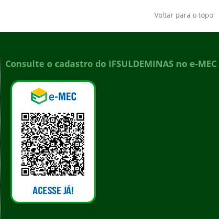
Voltar para o topo
Consulte o cadastro do IFSULDEMINAS no e-MEC