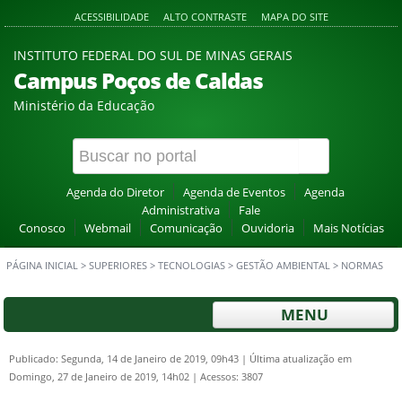
ACESSIBILIDADE
ALTO CONTRASTE
MAPA DO SITE
INSTITUTO FEDERAL DO SUL DE MINAS GERAIS
Campus Poços de Caldas
Ministério da Educação
Agenda do Diretor
Agenda de Eventos
Agenda
Administrativa
Fale
Conosco
Webmail
Comunicação
Ouvidoria
Mais Notícias
PÁGINA INICIAL
>
SUPERIORES
>
TECNOLOGIAS
>
GESTÃO AMBIENTAL
>
NORMAS
MENU
Publicado: Segunda, 14 de Janeiro de 2019, 09h43
|
Última atualização em
Domingo, 27 de Janeiro de 2019, 14h02
|
Acessos: 3807