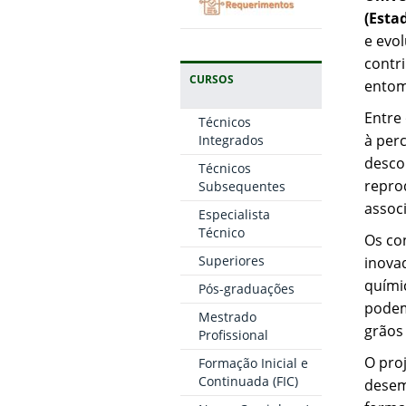
(Esta
e evo
contr
CURSOS
entom
Entre
Técnicos
à per
Integrados
desco
Técnicos
repro
Subsequentes
associ
Especialista
Técnico
Os co
Superiores
inova
quími
Pós-graduações
podem 
Mestrado
grãos
Profissional
O pro
Formação Inicial e
Continuada (FIC)
desem