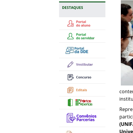
DESTAQUES
conte
instit
Repre
parti
(UNIF
Unive