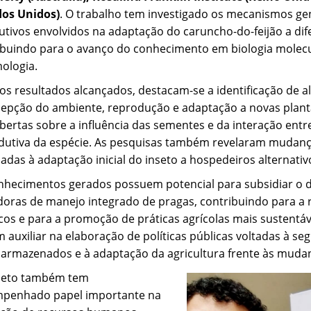
dos Unidos)
. O trabalho tem investigado os mecanismos gené
lutivos envolvidos na adaptação do caruncho-do-feijão a di
ibuindo para o avanço do conhecimento em biologia molecul
ologia.
 os resultados alcançados, destacam-se a identificação de 
cepção do ambiente, reprodução e adaptação a novas plant
bertas sobre a influência das sementes e da interação ent
dutiva da espécie. As pesquisas também revelaram mudanças
adas à adaptação inicial do inseto a hospedeiros alternativ
nhecimentos gerados possuem potencial para subsidiar o d
doras de manejo integrado de pragas, contribuindo para a 
cos e para a promoção de práticas agrícolas mais sustentáve
auxiliar na elaboração de políticas públicas voltadas à se
 armazenados e à adaptação da agricultura frente às muda
jeto também tem
penhado papel importante na