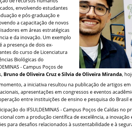
ção de recursos humanos
ficados, envolvendo estudantes
aduação e pós-graduação e
vendo a capacitação de novos
isadores em áreas estratégicas
ência e da inovação. Um exemplo
é a presença de dois ex-
antes do curso de Licenciatura
ências Biológicas do
DEMINAS - Campus Poços de
s,
Bruno de Oliveira Cruz e Silvia de Oliveira Miranda
, ho
momento, a iniciativa resultou na publicação de artigos em 
nacionais, apresentações em congressos e eventos acadêmic
peração entre instituições de ensino e pesquisa do Brasil e
ticipação do IFSULDEMINAS - Campus Poços de Caldas no p
ucional com a produção científica de excelência, a inovação
ões para desafios relacionados à sustentabilidade e à segur