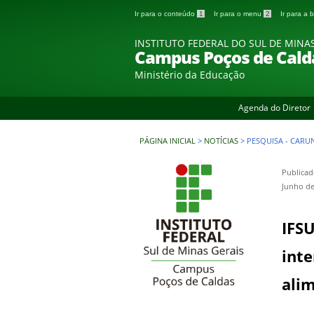
Ir para o conteúdo
1
Ir para o menu
2
Ir para a
INSTITUTO FEDERAL DO SUL DE MINA
Campus Poços de Cald
Ministério da Educação
Agenda do Diretor
PÁGINA INICIAL
>
NOTÍCIAS
>
PESQUISA - CARU
Publicad
Junho de
IFS
inte
alim