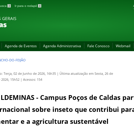
 busca
3
Ir para o rodapé
4
S GERAIS
as
Agenda de Eventos
Agenda Administrativa
Fale Conosco
Webmail
NCHO-DO-FEIJÃO
o: Terça, 02 de Junho de 2026, 16h35
|
Última atualização em Sexta, 26 de
 2026, 15h52
|
Acessos: 154
ULDEMINAS - Campus Poços de Caldas part
rnacional sobre inseto que contribui par
entar e a agricultura sustentável