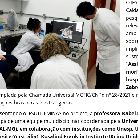
O IF
Calda
pesqu
relev
ampl
sobr
impli
suste
“Ass
morf
hosp
Zabr
mplada pela Chamada Universal MCTIC/CNPq nº 28/2021 e r
uições brasileiras e estrangeiras.
sentando o IFSULDEMINAS no projeto, a
professora Isabel 
cipa de uma equipe multidisciplinar coordenada pela
Univer
AL-MG), em colaboração com instituições como Unesp, U
rsity (Austrália), Rosalind Franklin Institute (Reino Unid