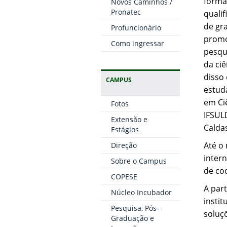
forma
Novos Caminhos /
Pronatec
quali
de gr
Profuncionário
promo
Como ingressar
pesqu
da ci
disso 
CAMPUS
estud
em Ci
Fotos
IFSUL
Extensão e
Calda
Estágios
Até o 
Direção
inter
Sobre o Campus
de coo
COPESE
A par
Núcleo Incubador
instit
Pesquisa, Pós-
soluç
Graduação e