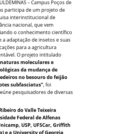
SULDEMINAS – Campus Poços de
s participa de um projeto de
isa interinstitucional de
ância nacional, que vem
iando o conhecimento científico
e a adaptação de insetos e suas
cações para a agricultura
ntável. O projeto intitulado
inaturas moleculares e
ológicas da mudança de
edeiros no besouro do feijão
otes subfasciatus”
, foi
eúne pesquisadores de diversas
Ribeiro do Valle Teixeira
sidade Federal de Alfenas
nicamp, USP, UFSCar, Griffith
o) e a University of Georgia