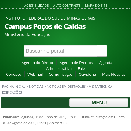
ACESSIBILIDADE
ALTO CONTRASTE
MAPA DO SITE
INSTITUTO FEDERAL DO SUL DE MINAS GERAIS
Campus Poços de Caldas
Ministério da Educação
Agenda do Diretor
Agenda de Eventos
Agenda
Administrativa
Fale
Conosco
Webmail
Comunicação
Ouvidoria
Mais Notícias
PÁGINA INICIAL
>
NOTÍCIAS
>
NOTÍCIAS EM DESTAQUES
>
VISITA TÉCNICA -
EDIFICAÇÕES
MENU
Publicado: Segunda, 08 de Junho de 2026, 17h08
|
Última atualização em Quarta,
05 de Agosto de 2026, 14h34
|
Acessos: 155