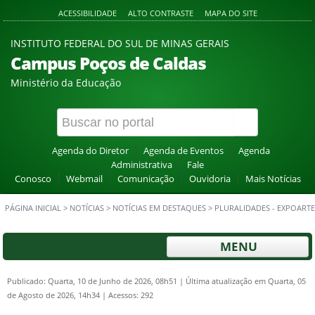
ACESSIBILIDADE
ALTO CONTRASTE
MAPA DO SITE
INSTITUTO FEDERAL DO SUL DE MINAS GERAIS
Campus Poços de Caldas
Ministério da Educação
Agenda do Diretor
Agenda de Eventos
Agenda
Administrativa
Fale
Conosco
Webmail
Comunicação
Ouvidoria
Mais Notícias
PÁGINA INICIAL
>
NOTÍCIAS
>
NOTÍCIAS EM DESTAQUES
>
PLURALIDADES - EXPOARTE
MENU
Publicado: Quarta, 10 de Junho de 2026, 08h51
|
Última atualização em Quarta, 05
de Agosto de 2026, 14h34
|
Acessos: 292