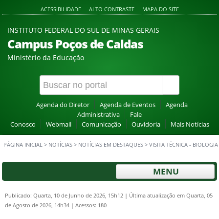
ACESSIBILIDADE
ALTO CONTRASTE
MAPA DO SITE
INSTITUTO FEDERAL DO SUL DE MINAS GERAIS
Campus Poços de Caldas
Ministério da Educação
Agenda do Diretor
Agenda de Eventos
Agenda
Administrativa
Fale
Conosco
Webmail
Comunicação
Ouvidoria
Mais Notícias
PÁGINA INICIAL
>
NOTÍCIAS
>
NOTÍCIAS EM DESTAQUES
>
VISITA TÉCNICA - BIOLOGIA
MENU
Publicado: Quarta, 10 de Junho de 2026, 15h12
|
Última atualização em Quarta, 05
de Agosto de 2026, 14h34
|
Acessos: 180