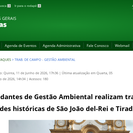
 busca
3
Ir para o rodapé
4
S GERAIS
as
Agenda de Eventos
Agenda Administrativa
Fale Conosco
Webmail
TAQUES
>
TRAB. DE CAMPO - GESTÃO AMBIENTAL
o: Quinta, 11 de Junho de 2026, 17h36
|
Última atualização em Quarta, 05
o de 2026, 14h34
|
Acessos: 180
udantes de Gestão Ambiental realizam t
des históricas de São João del-Rei e Tira