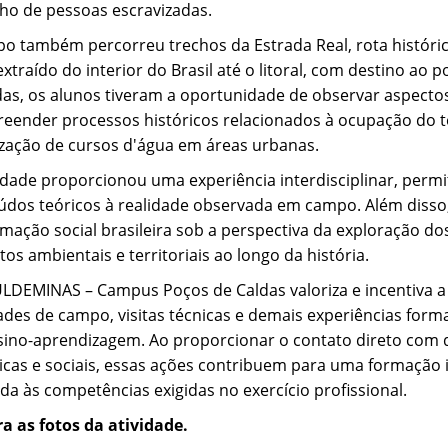
lho de pessoas escravizadas.
po também percorreu trechos da Estrada Real, rota históric
xtraído do interior do Brasil até o litoral, com destino ao 
adas, os alunos tiveram a oportunidade de observar aspecto
eender processos históricos relacionados à ocupação do ter
ização de cursos d'água em áreas urbanas.
vidade proporcionou uma experiência interdisciplinar, perm
údos teóricos à realidade observada em campo. Além disso
mação social brasileira sob a perspectiva da exploração do
os ambientais e territoriais ao longo da história.
ULDEMINAS – Campus Poços de Caldas valoriza e incentiva a
dades de campo, visitas técnicas e demais experiências for
sino-aprendizagem. Ao proporcionar o contato direto com d
icas e sociais, essas ações contribuem para uma formação i
da às competências exigidas no exercício profissional.
ra as fotos da atividade.