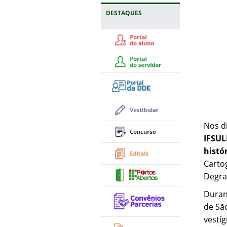
DESTAQUES
Nos d
IFSUL
histó
Carto
Degra
Duran
de Sã
vestíg