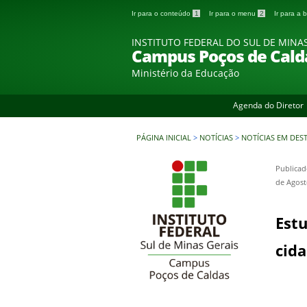
Ir para o conteúdo
1
Ir para o menu
2
Ir para a
INSTITUTO FEDERAL DO SUL DE MINA
Campus Poços de Cald
Ministério da Educação
Agenda do Diretor
PÁGINA INICIAL
>
NOTÍCIAS
>
NOTÍCIAS EM DES
Publicad
de Agost
Est
cida