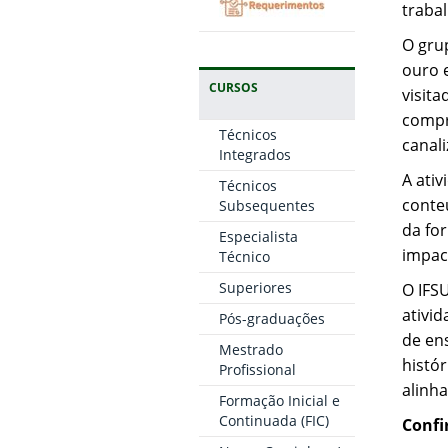
traba
O gru
ouro e
CURSOS
visit
compr
Técnicos
canal
Integrados
A ati
Técnicos
conte
Subsequentes
da for
Especialista
impact
Técnico
Superiores
O IFS
ativi
Pós-graduações
de en
Mestrado
histór
Profissional
alinha
Formação Inicial e
Continuada (FIC)
Confi