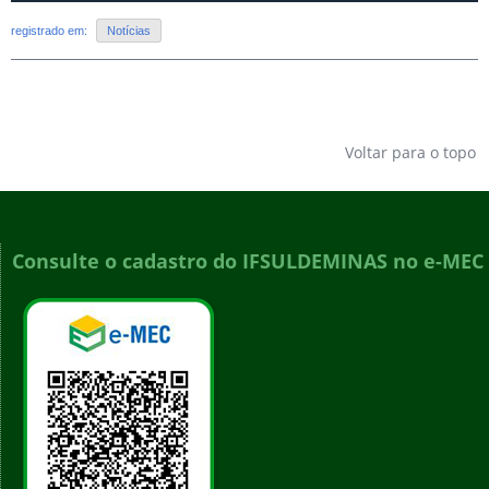
registrado em:
Notícias
Voltar para o topo
Consulte o cadastro do IFSULDEMINAS no e-MEC