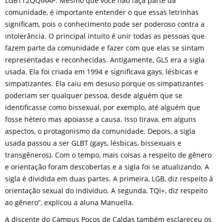
LGBTT2QQIAAP. Mesmo que você não faça parte da
comunidade, é importante entender o que essas letrinhas
significam, pois o conhecimento pode ser poderoso contra a
intolerância. O principal intuito é unir todas as pessoas que
fazem parte da comunidade e fazer com que elas se sintam
representadas e reconhecidas. Antigamente, GLS era a sigla
usada. Ela foi criada em 1994 e significava gays, lésbicas e
simpatizantes. Ela caiu em desuso porque os simpatizantes
poderiam ser qualquer pessoa, desde alguém que se
identificasse como bissexual, por exemplo, até alguém que
fosse hétero mas apoiasse a causa. Isso tirava, em alguns
aspectos, o protagonismo da comunidade. Depois, a sigla
usada passou a ser GLBT (gays, lésbicas, bissexuais e
transgêneros). Com o tempo, mais coisas a respeito de gênero
e orientação foram descobertas e a sigla foi se atualizando. A
sigla é dividida em duas partes. A primeira, LGB, diz respeito à
orientação sexual do indivíduo. A segunda, TQI+, diz respeito
ao gênero”, explicou a aluna Manuella.
A discente do Campus Poços de Caldas também esclareceu os