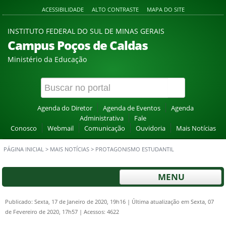
ACESSIBILIDADE
ALTO CONTRASTE
MAPA DO SITE
INSTITUTO FEDERAL DO SUL DE MINAS GERAIS
Campus Poços de Caldas
Ministério da Educação
Agenda do Diretor
Agenda de Eventos
Agenda
Administrativa
Fale
Conosco
Webmail
Comunicação
Ouvidoria
Mais Notícias
PÁGINA INICIAL
>
MAIS NOTÍCIAS
>
PROTAGONISMO ESTUDANTIL
MENU
Publicado: Sexta, 17 de Janeiro de 2020, 19h16
|
Última atualização em Sexta, 07
de Fevereiro de 2020, 17h57
|
Acessos: 4622