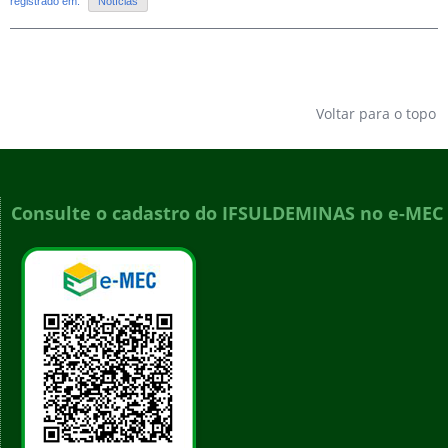
registrado em:
Notícias
Voltar para o topo
Consulte o cadastro do IFSULDEMINAS no e-MEC