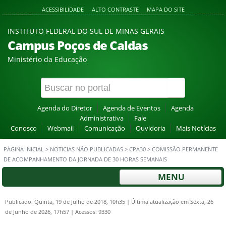
ACESSIBILIDADE
ALTO CONTRASTE
MAPA DO SITE
INSTITUTO FEDERAL DO SUL DE MINAS GERAIS
Campus Poços de Caldas
Ministério da Educação
Agenda do Diretor
Agenda de Eventos
Agenda
Administrativa
Fale
Conosco
Webmail
Comunicação
Ouvidoria
Mais Notícias
PÁGINA INICIAL
>
NOTICIAS NÃO PUBLICADAS
>
CPA30
>
COMISSÃO PERMANENTE
DE ACOMPANHAMENTO DA JORNADA DE 30 HORAS SEMANAIS
MENU
Publicado: Quinta, 19 de Julho de 2018, 10h35
|
Última atualização em Sexta, 26
de Junho de 2026, 17h57
|
Acessos: 9330